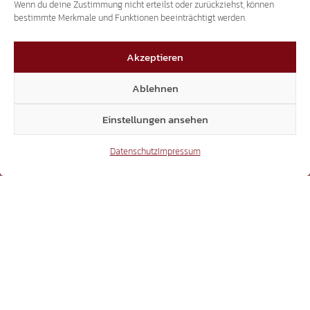
Wenn du deine Zustimmung nicht erteilst oder zurückziehst, können
bestimmte Merkmale und Funktionen beeinträchtigt werden.
3.507
Akzeptieren
Ablehnen
Threads
Einstellungen ansehen
Datenschutz
Impressum
3.401
YouTube
15.306