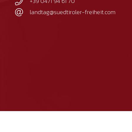
+39 0471 94 61 70
landtag@suedtiroler-freiheit.com