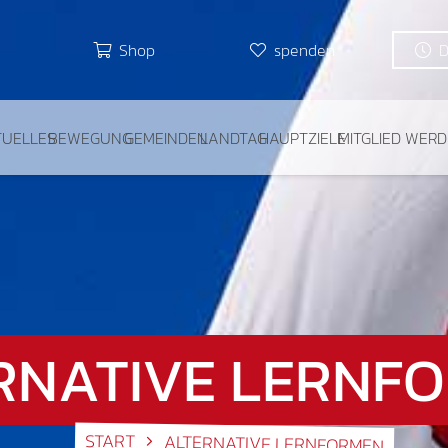
Shop
spenden
TUELLES
BEWEGUNG
GEMEINDEN
LANDTAG
HAUPTZIELE
MITGLIED WER
RNATIVE LERNF
START
ALTERNATIVE LERNFORMEN