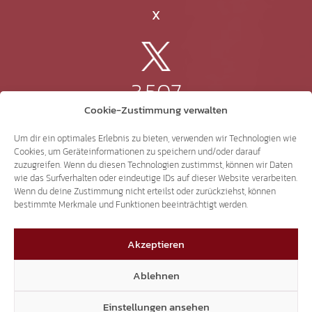
X
3.507
Cookie-Zustimmung verwalten
Threads
Um dir ein optimales Erlebnis zu bieten, verwenden wir Technologien wie
Cookies, um Geräteinformationen zu speichern und/oder darauf
zuzugreifen. Wenn du diesen Technologien zustimmst, können wir Daten
wie das Surfverhalten oder eindeutige IDs auf dieser Website verarbeiten.
Wenn du deine Zustimmung nicht erteilst oder zurückziehst, können
3.401
bestimmte Merkmale und Funktionen beeinträchtigt werden.
Akzeptieren
YouTube
Ablehnen
Einstellungen ansehen