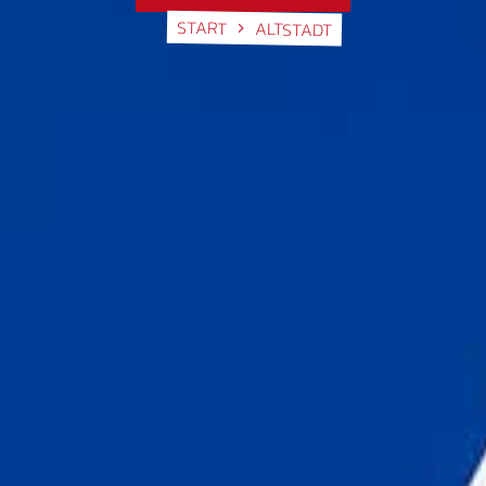
START
ALTSTADT