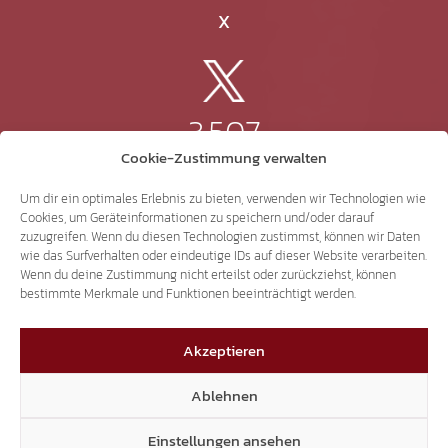
X
3.507
Cookie-Zustimmung verwalten
Threads
Um dir ein optimales Erlebnis zu bieten, verwenden wir Technologien wie
Cookies, um Geräteinformationen zu speichern und/oder darauf
zuzugreifen. Wenn du diesen Technologien zustimmst, können wir Daten
wie das Surfverhalten oder eindeutige IDs auf dieser Website verarbeiten.
Wenn du deine Zustimmung nicht erteilst oder zurückziehst, können
3.401
bestimmte Merkmale und Funktionen beeinträchtigt werden.
Akzeptieren
YouTube
Ablehnen
Einstellungen ansehen