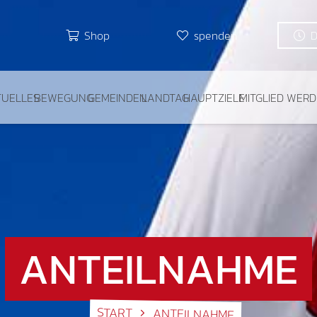
Shop
spenden
TUELLES
BEWEGUNG
GEMEINDEN
LANDTAG
HAUPTZIELE
MITGLIED WER
ANTEILNAHME
START
ANTEILNAHME