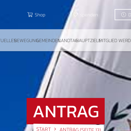
Shop
spenden
TUELLES
BEWEGUNG
GEMEINDEN
LANDTAG
HAUPTZIELE
MITGLIED WER
ANTRAG
START
ANTRAG
(SEITE 13)