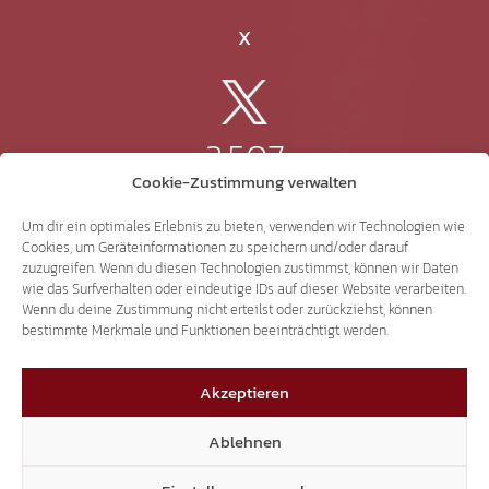
X
3.507
Cookie-Zustimmung verwalten
Threads
Um dir ein optimales Erlebnis zu bieten, verwenden wir Technologien wie
Cookies, um Geräteinformationen zu speichern und/oder darauf
zuzugreifen. Wenn du diesen Technologien zustimmst, können wir Daten
wie das Surfverhalten oder eindeutige IDs auf dieser Website verarbeiten.
Wenn du deine Zustimmung nicht erteilst oder zurückziehst, können
3.401
bestimmte Merkmale und Funktionen beeinträchtigt werden.
Akzeptieren
YouTube
Ablehnen