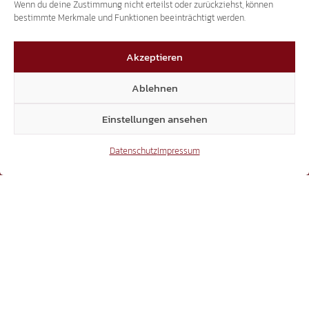
Wenn du deine Zustimmung nicht erteilst oder zurückziehst, können
bestimmte Merkmale und Funktionen beeinträchtigt werden.
3.507
Akzeptieren
Ablehnen
Threads
Einstellungen ansehen
Datenschutz
Impressum
3.401
YouTube
15.306