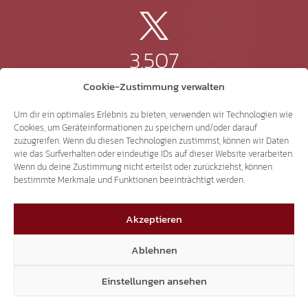
3.507
Cookie-Zustimmung verwalten
Threads
Um dir ein optimales Erlebnis zu bieten, verwenden wir Technologien wie
Cookies, um Geräteinformationen zu speichern und/oder darauf
zuzugreifen. Wenn du diesen Technologien zustimmst, können wir Daten
wie das Surfverhalten oder eindeutige IDs auf dieser Website verarbeiten.
3.401
Wenn du deine Zustimmung nicht erteilst oder zurückziehst, können
bestimmte Merkmale und Funktionen beeinträchtigt werden.
YouTube
Akzeptieren
Ablehnen
Einstellungen ansehen
15.306