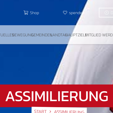
Shop
spenden
TUELLES
BEWEGUNG
GEMEINDEN
LANDTAG
HAUPTZIELE
MITGLIED WER
ASSIMILIERUNG
START
ASSIMILIERUNG