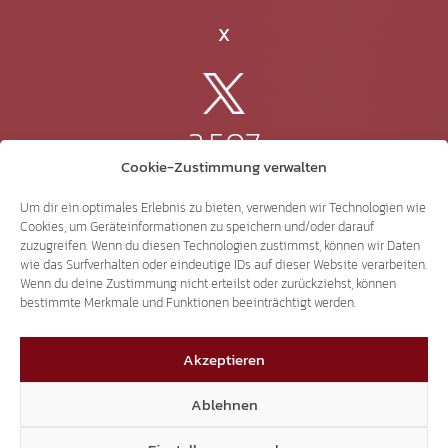
X
3.507
Cookie-Zustimmung verwalten
Threads
Um dir ein optimales Erlebnis zu bieten, verwenden wir Technologien wie
Cookies, um Geräteinformationen zu speichern und/oder darauf
zuzugreifen. Wenn du diesen Technologien zustimmst, können wir Daten
wie das Surfverhalten oder eindeutige IDs auf dieser Website verarbeiten.
Wenn du deine Zustimmung nicht erteilst oder zurückziehst, können
3.401
bestimmte Merkmale und Funktionen beeinträchtigt werden.
Akzeptieren
YouTube
Ablehnen