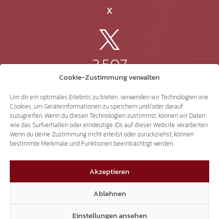
X
3.507
Cookie-Zustimmung verwalten
Threads
Um dir ein optimales Erlebnis zu bieten, verwenden wir Technologien wie
Cookies, um Geräteinformationen zu speichern und/oder darauf
zuzugreifen. Wenn du diesen Technologien zustimmst, können wir Daten
wie das Surfverhalten oder eindeutige IDs auf dieser Website verarbeiten.
Wenn du deine Zustimmung nicht erteilst oder zurückziehst, können
3.401
bestimmte Merkmale und Funktionen beeinträchtigt werden.
Akzeptieren
YouTube
Ablehnen
Einstellungen ansehen