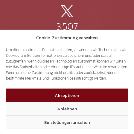
3.507
Cookie-Zustimmung verwalten
Threads
Um dir ein optimales Erlebnis zu bieten, verwenden wir Technologien wie
Cookies, um Geräteinformationen zu speichern und/oder darauf
zuzugreifen. Wenn du diesen Technologien zustimmst, können wir Daten
wie das Surfverhalten oder eindeutige IDs auf dieser Website verarbeiten.
3.401
Wenn du deine Zustimmung nicht erteilst oder zurückziehst, können
bestimmte Merkmale und Funktionen beeinträchtigt werden.
YouTube
Akzeptieren
Ablehnen
Einstellungen ansehen
15.306