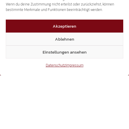
Wenn du deine Zustimmung nicht erteilst oder zurückziehst, können
bestimmte Merkmale und Funktionen beeinträchtigt werden.
3.507
Akzeptieren
Ablehnen
Threads
Einstellungen ansehen
Datenschutz
Impressum
3.401
YouTube
15.306