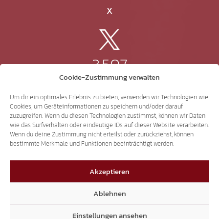
X
3.507
Cookie-Zustimmung verwalten
Threads
Um dir ein optimales Erlebnis zu bieten, verwenden wir Technologien wie
Cookies, um Geräteinformationen zu speichern und/oder darauf
zuzugreifen. Wenn du diesen Technologien zustimmst, können wir Daten
wie das Surfverhalten oder eindeutige IDs auf dieser Website verarbeiten.
Wenn du deine Zustimmung nicht erteilst oder zurückziehst, können
3.401
bestimmte Merkmale und Funktionen beeinträchtigt werden.
Akzeptieren
YouTube
Ablehnen
Einstellungen ansehen