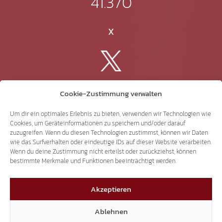
41.370
X
3.507
Cookie-Zustimmung verwalten
Threads
Um dir ein optimales Erlebnis zu bieten, verwenden wir Technologien wie
Cookies, um Geräteinformationen zu speichern und/oder darauf
zuzugreifen. Wenn du diesen Technologien zustimmst, können wir Daten
wie das Surfverhalten oder eindeutige IDs auf dieser Website verarbeiten.
Wenn du deine Zustimmung nicht erteilst oder zurückziehst, können
bestimmte Merkmale und Funktionen beeinträchtigt werden.
3.401
Akzeptieren
YouTube
Ablehnen