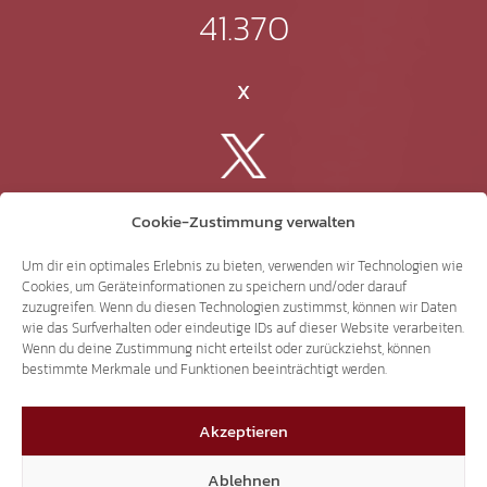
41.370
X
3.507
Cookie-Zustimmung verwalten
Um dir ein optimales Erlebnis zu bieten, verwenden wir Technologien wie
Threads
Cookies, um Geräteinformationen zu speichern und/oder darauf
zuzugreifen. Wenn du diesen Technologien zustimmst, können wir Daten
wie das Surfverhalten oder eindeutige IDs auf dieser Website verarbeiten.
Wenn du deine Zustimmung nicht erteilst oder zurückziehst, können
bestimmte Merkmale und Funktionen beeinträchtigt werden.
3.401
Akzeptieren
YouTube
Ablehnen