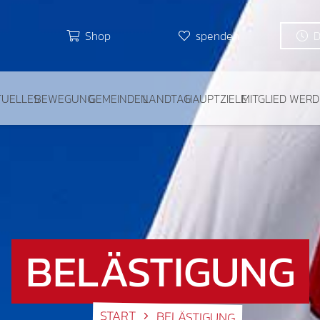
Shop
spenden
TUELLES
BEWEGUNG
GEMEINDEN
LANDTAG
HAUPTZIELE
MITGLIED WER
BELÄSTIGUNG
START
BELÄSTIGUNG