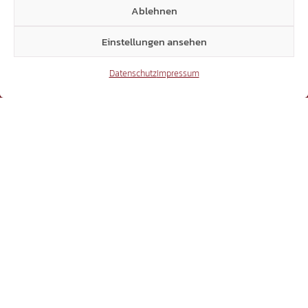
Ablehnen
Einstellungen ansehen
Datenschutz
Impressum
BEWEGUNG
Laubengasse 25 | 39100 Bozen
Dienstag bis Freitag, 11.00 bis 17.00 Uhr
+39 338 334 4839
info@suedtiroler-freiheit.com
LANDTAG
Sparkassenstraße 6 | 39100 Bozen