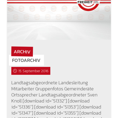
ARCHIV
FOTOARCHIV
15. September 2016
Landtagsabgeordnete Landesleitung
Mitarbeiter Gruppenfotos Gemeinderäte
Ortssprecher Landtagsabgeordneter Sven
Knoll [download id=“51332″] [download
id=“51336″] [download id=“51353″] [download
id=“51347″] [download id=“51355″] [download