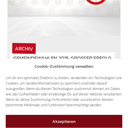
ARCHIV
GEMEINDEWAHLEN 2015: GROSSER ERFOLG F
Cookie-Zustimmung verwalten
ÜR DIE SÜD-TIROLER FREIHEIT- PRÄSENZ IN D
EN GEMEINDEN WEITER AUSGEBAUT!
Um dir ein optimales Erlebnis zu bieten, verwenden wir Technologien wie
Cookies, um Geräteinformationen zu speichern und/oder darauf
11. Mai 2015
zuzugreifen. Wenn du diesen Technologien zustimmst, können wir Daten
wie das Surfverhalten oder eindeutige IDs auf dieser Website verarbeiten.
Als vollen Erfolg wertet die SÜD-TIROLER
Wenn du deine Zustimmung nicht erteilst oder zurückziehst, können
bestimmte Merkmale und Funktionen beeinträchtigt werden.
FREIHEIT ihr Abschneiden bei den gestrigen
Gemeindewahlen. In allen Gemeinden, in
welchen die Bewegung bereits vertreten war,
Akzeptieren
konnte man sich behaupten und die Präsenz…