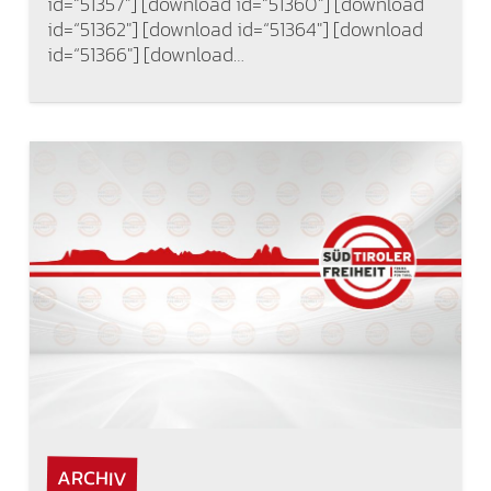
id=“51357″] [download id=“51360″] [download
id=“51362″] [download id=“51364″] [download
id=“51366″] [download…
ARCHIV