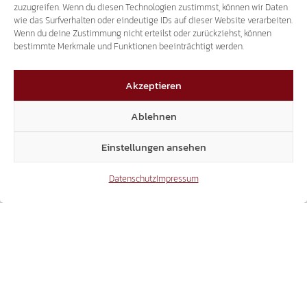
Lagebericht Deutsch: Lagebericht Italienisch:
zuzugreifen. Wenn du diesen Technologien zustimmst, können wir Daten
Relazione gestione Bericht der
wie das Surfverhalten oder eindeutige IDs auf dieser Website verarbeiten.
Revisionsgesellschaft über die Bilanz: Bericht
Wenn du deine Zustimmung nicht erteilst oder zurückziehst, können
bestimmte Merkmale und Funktionen beeinträchtigt werden.
Revisionsgesellschaft über die Spenden:…
Akzeptieren
Ablehnen
1
Einstellungen ansehen
Datenschutz
Impressum