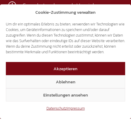
Sprechstunden nach Vereinbarung
Cookie-Zustimmung verwalten
+39 0471 94 61 70
Um dir ein optimales Erlebnis zu bieten, verwenden wir Technologien wie
landtag@suedtiroler-freiheit.com
Cookies, um Geräteinformationen zu speichern und/oder darauf
zuzugreifen. Wenn du diesen Technologien zustimmst, können wir Daten
wie das Surfverhalten oder eindeutige IDs auf dieser Website verarbeiten.
Mitglieder
Wenn du deine Zustimmung nicht erteilst oder zurückziehst, können
bestimmte Merkmale und Funktionen beeinträchtigt werden.
Akzeptieren
7.018
Ablehnen
Einstellungen ansehen
Facebook
Datenschutz
Impressum
54.431