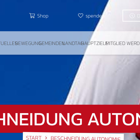
Shop
spenden
TUELLES
BEWEGUNG
GEMEINDEN
LANDTAG
HAUPTZIELE
MITGLIED WER
HNEIDUNG AUTO
START
BESCHNEIDUNG AUTONOMIE