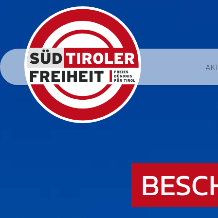
AK
BESC