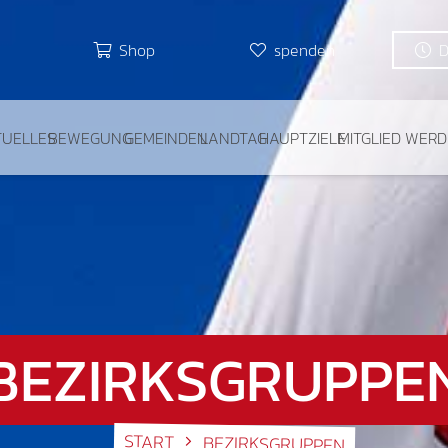
Shop
spenden
TUELLES
BEWEGUNG
GEMEINDEN
LANDTAG
HAUPTZIELE
MITGLIED WER
BEZIRKSGRUPPE
START
BEZIRKSGRUPPEN