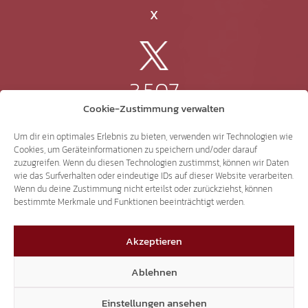
X
3.507
Cookie-Zustimmung verwalten
Threads
Um dir ein optimales Erlebnis zu bieten, verwenden wir Technologien wie
Cookies, um Geräteinformationen zu speichern und/oder darauf
zuzugreifen. Wenn du diesen Technologien zustimmst, können wir Daten
wie das Surfverhalten oder eindeutige IDs auf dieser Website verarbeiten.
Wenn du deine Zustimmung nicht erteilst oder zurückziehst, können
3.401
bestimmte Merkmale und Funktionen beeinträchtigt werden.
Akzeptieren
YouTube
Ablehnen
Einstellungen ansehen