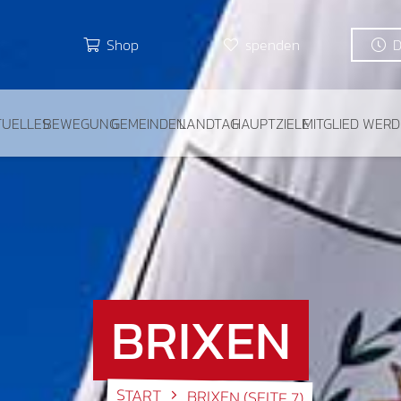
Shop
spenden
TUELLES
BEWEGUNG
GEMEINDEN
LANDTAG
HAUPTZIELE
MITGLIED WER
BRIXEN
START
BRIXEN
(SEITE 7)