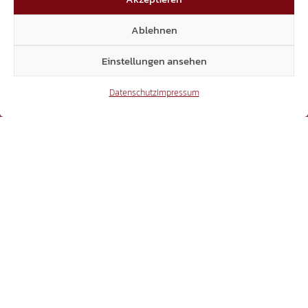
Sprechstunden nach Vereinbarung
Ablehnen
+39 0471 94 61 70
Einstellungen ansehen
landtag@suedtiroler-freiheit.com
Datenschutz
Impressum
Mitglieder
7.018
Facebook
54.431