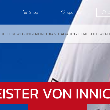
Shop
spenden
TUELLES
BEWEGUNG
GEMEINDEN
LANDTAG
HAUPTZIELE
MITGLIED WER
ISTER VON INNI