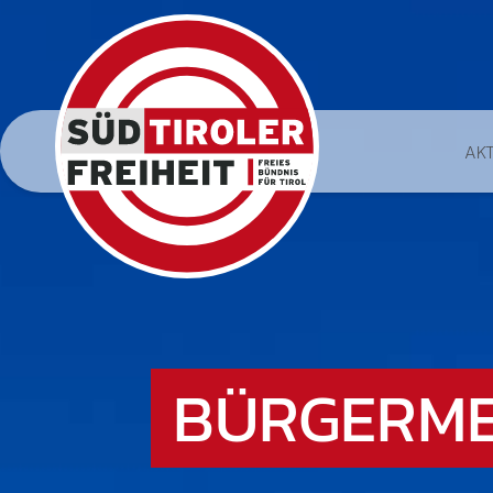
AK
BÜRGERME