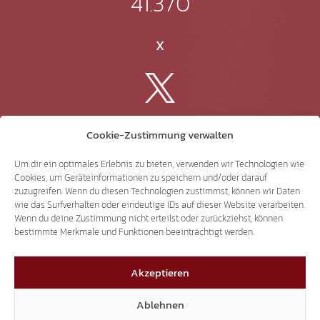
41.370
X
3.507
Cookie-Zustimmung verwalten
Threads
Um dir ein optimales Erlebnis zu bieten, verwenden wir Technologien wie
Cookies, um Geräteinformationen zu speichern und/oder darauf
zuzugreifen. Wenn du diesen Technologien zustimmst, können wir Daten
wie das Surfverhalten oder eindeutige IDs auf dieser Website verarbeiten.
Wenn du deine Zustimmung nicht erteilst oder zurückziehst, können
bestimmte Merkmale und Funktionen beeinträchtigt werden.
3.401
Akzeptieren
YouTube
Ablehnen