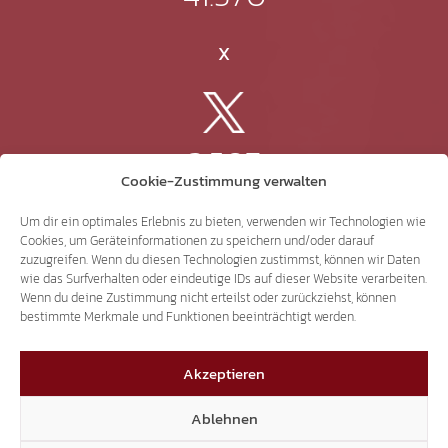
X
3.507
Cookie-Zustimmung verwalten
Threads
Um dir ein optimales Erlebnis zu bieten, verwenden wir Technologien wie
Cookies, um Geräteinformationen zu speichern und/oder darauf
zuzugreifen. Wenn du diesen Technologien zustimmst, können wir Daten
wie das Surfverhalten oder eindeutige IDs auf dieser Website verarbeiten.
Wenn du deine Zustimmung nicht erteilst oder zurückziehst, können
3.401
bestimmte Merkmale und Funktionen beeinträchtigt werden.
Akzeptieren
YouTube
Ablehnen