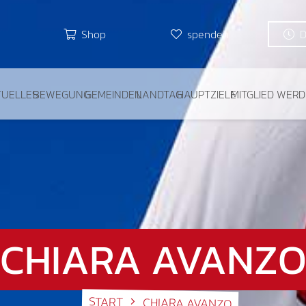
Shop
spenden
TUELLES
BEWEGUNG
GEMEINDEN
LANDTAG
HAUPTZIELE
MITGLIED WER
CHIARA AVANZ
START
CHIARA AVANZO