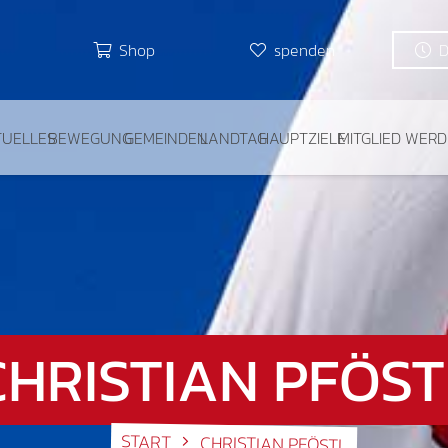
Shop
spenden
TUELLES
BEWEGUNG
GEMEINDEN
LANDTAG
HAUPTZIELE
MITGLIED WER
CHRISTIAN PFÖST
START
CHRISTIAN PFÖSTL