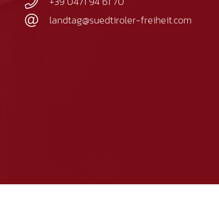
+39 0471 94 61 70
landtag@suedtiroler-freiheit.com