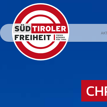
AK
CH