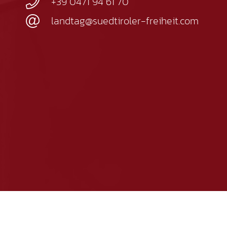
+39 0471 94 61 70
landtag@suedtiroler-freiheit.com