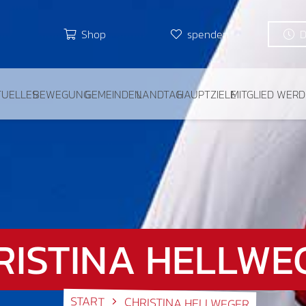
Shop
spenden
TUELLES
BEWEGUNG
GEMEINDEN
LANDTAG
HAUPTZIELE
MITGLIED WER
RISTINA HELLWE
START
CHRISTINA HELLWEGER