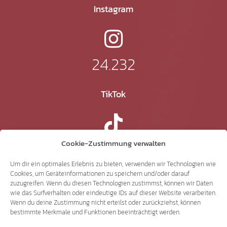
Instagram
24.232
TikTok
41.370
Cookie-Zustimmung verwalten
Um dir ein optimales Erlebnis zu bieten, verwenden wir Technologien wie
Cookies, um Geräteinformationen zu speichern und/oder darauf
X
zuzugreifen. Wenn du diesen Technologien zustimmst, können wir Daten
wie das Surfverhalten oder eindeutige IDs auf dieser Website verarbeiten.
Wenn du deine Zustimmung nicht erteilst oder zurückziehst, können
bestimmte Merkmale und Funktionen beeinträchtigt werden.