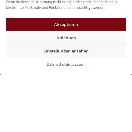
Wenn du deine Zustimmung nicht erteilst oder zurückziehst, können
bestimmte Merkmale und Funktionen beeinträchtigt werden.
3.507
Akzeptieren
Ablehnen
Threads
Einstellungen ansehen
Datenschutz
Impressum
3.401
YouTube
15.306