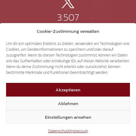
3.507
Cookie-Zustimmung verwalten
Threads
Um dir ein optimales Erlebnis zu bieten, verwenden wir Technologien wie
Cookies, um Geräteinformationen zu speichern und/oder darauf
zuzugreifen. Wenn du diesen Technologien zustimmst, können wir Daten
wie das Surfverhalten oder eindeutige IDs auf dieser Website verarbeiten.
3.401
Wenn du deine Zustimmung nicht erteilst oder zurückziehst, können
bestimmte Merkmale und Funktionen beeinträchtigt werden.
YouTube
Akzeptieren
Ablehnen
15.306
Einstellungen ansehen
Datenschutz
Impressum