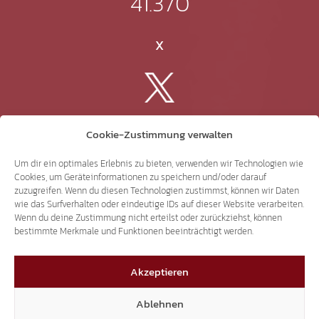
41.370
X
3.507
Cookie-Zustimmung verwalten
Threads
Um dir ein optimales Erlebnis zu bieten, verwenden wir Technologien wie
Cookies, um Geräteinformationen zu speichern und/oder darauf
zuzugreifen. Wenn du diesen Technologien zustimmst, können wir Daten
wie das Surfverhalten oder eindeutige IDs auf dieser Website verarbeiten.
Wenn du deine Zustimmung nicht erteilst oder zurückziehst, können
bestimmte Merkmale und Funktionen beeinträchtigt werden.
3.401
Akzeptieren
YouTube
Ablehnen