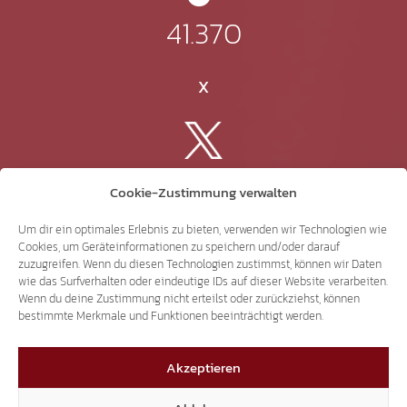
41.370
X
3.507
Cookie-Zustimmung verwalten
Um dir ein optimales Erlebnis zu bieten, verwenden wir Technologien wie
Threads
Cookies, um Geräteinformationen zu speichern und/oder darauf
zuzugreifen. Wenn du diesen Technologien zustimmst, können wir Daten
wie das Surfverhalten oder eindeutige IDs auf dieser Website verarbeiten.
Wenn du deine Zustimmung nicht erteilst oder zurückziehst, können
bestimmte Merkmale und Funktionen beeinträchtigt werden.
3.401
Akzeptieren
YouTube