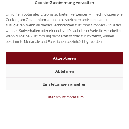
Cookie-Zustimmung verwalten
Um dir ein optimales Erlebnis zu bieten, verwenden wir Technologien wie
Cookies, um Geräteinformationen zu speichern und/oder darauf
zuzugreifen. Wenn du diesen Technologien zustimmst, können wir Daten
wie das Surfverhalten oder eindeutige IDs auf dieser Website verarbeiten.
BEWEGUNG
Wenn du deine Zustimmung nicht erteilst oder zurückziehst, können
bestimmte Merkmale und Funktionen beeinträchtigt werden.
Laubengasse 25 | 39100 Bozen
Akzeptieren
Dienstag bis Freitag, 11.00 bis 17.00 Uhr
Ablehnen
+39 338 334 4839
info@suedtiroler-freiheit.com
Einstellungen ansehen
Datenschutz
Impressum
LANDTAG
Sparkassenstraße 6 | 39100 Bozen