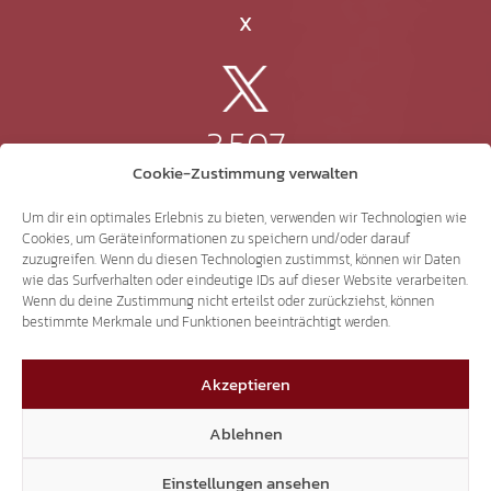
X
3.507
Cookie-Zustimmung verwalten
Threads
Um dir ein optimales Erlebnis zu bieten, verwenden wir Technologien wie
Cookies, um Geräteinformationen zu speichern und/oder darauf
zuzugreifen. Wenn du diesen Technologien zustimmst, können wir Daten
wie das Surfverhalten oder eindeutige IDs auf dieser Website verarbeiten.
Wenn du deine Zustimmung nicht erteilst oder zurückziehst, können
3.401
bestimmte Merkmale und Funktionen beeinträchtigt werden.
Akzeptieren
YouTube
Ablehnen
Einstellungen ansehen