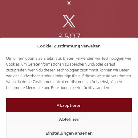
X
3.507
Cookie-Zustimmung verwalten
Threads
Um dir ein optimales Erlebnis zu bieten, verwenden wir Technologien wie
Cookies, um Geräteinformationen zu speichern und/oder darauf
zuzugreifen. Wenn du diesen Technologien zustimmst, können wir Daten
wie das Surfverhalten oder eindeutige IDs auf dieser Website verarbeiten.
Wenn du deine Zustimmung nicht erteilst oder zurückziehst, können
3.401
bestimmte Merkmale und Funktionen beeinträchtigt werden.
Akzeptieren
YouTube
Ablehnen
Einstellungen ansehen