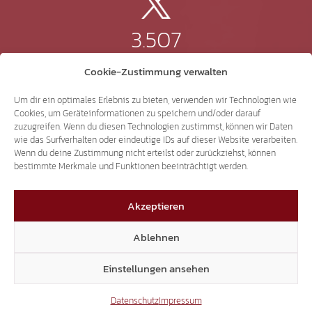
3.507
Cookie-Zustimmung verwalten
Threads
Um dir ein optimales Erlebnis zu bieten, verwenden wir Technologien wie
Cookies, um Geräteinformationen zu speichern und/oder darauf
zuzugreifen. Wenn du diesen Technologien zustimmst, können wir Daten
wie das Surfverhalten oder eindeutige IDs auf dieser Website verarbeiten.
3.401
Wenn du deine Zustimmung nicht erteilst oder zurückziehst, können
bestimmte Merkmale und Funktionen beeinträchtigt werden.
YouTube
Akzeptieren
Ablehnen
15.306
Einstellungen ansehen
Datenschutz
Impressum