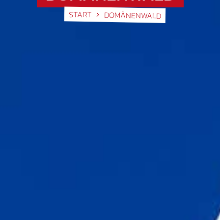
START
DOMÄNENWALD