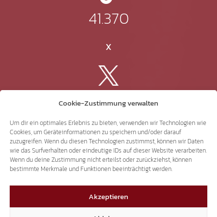
41.370
X
3.507
Cookie-Zustimmung verwalten
Um dir ein optimales Erlebnis zu bieten, verwenden wir Technologien wie
Threads
Cookies, um Geräteinformationen zu speichern und/oder darauf
zuzugreifen. Wenn du diesen Technologien zustimmst, können wir Daten
wie das Surfverhalten oder eindeutige IDs auf dieser Website verarbeiten.
Wenn du deine Zustimmung nicht erteilst oder zurückziehst, können
bestimmte Merkmale und Funktionen beeinträchtigt werden.
3.401
Akzeptieren
YouTube