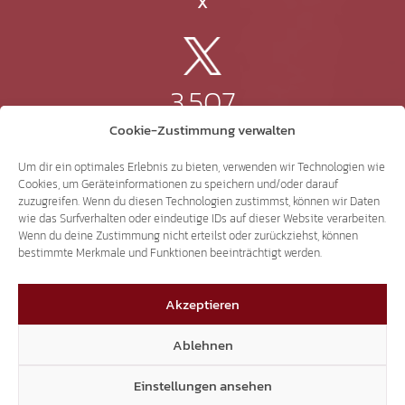
X
3.507
Cookie-Zustimmung verwalten
Threads
Um dir ein optimales Erlebnis zu bieten, verwenden wir Technologien wie
Cookies, um Geräteinformationen zu speichern und/oder darauf
zuzugreifen. Wenn du diesen Technologien zustimmst, können wir Daten
wie das Surfverhalten oder eindeutige IDs auf dieser Website verarbeiten.
Wenn du deine Zustimmung nicht erteilst oder zurückziehst, können
3.401
bestimmte Merkmale und Funktionen beeinträchtigt werden.
Akzeptieren
YouTube
Ablehnen
Einstellungen ansehen