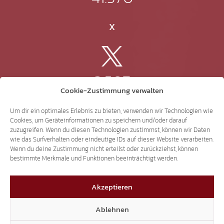
X
3.507
Cookie-Zustimmung verwalten
Threads
Um dir ein optimales Erlebnis zu bieten, verwenden wir Technologien wie
Cookies, um Geräteinformationen zu speichern und/oder darauf
zuzugreifen. Wenn du diesen Technologien zustimmst, können wir Daten
wie das Surfverhalten oder eindeutige IDs auf dieser Website verarbeiten.
Wenn du deine Zustimmung nicht erteilst oder zurückziehst, können
3.401
bestimmte Merkmale und Funktionen beeinträchtigt werden.
Akzeptieren
YouTube
Ablehnen