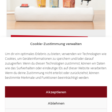
BESCHLUSSANTRAG (MIT ERGEBNIS)
Cookie-Zustimmung verwalten
STROMPREISE IN SÜD-TIROL
Um dir ein optimales Erlebnis zu bieten, verwenden wir Technologien wie
Cookies, um Geräteinformationen zu speichern und/oder darauf
30. September 2021
zuzugreifen. Wenn du diesen Technologien zustimmst, können wir Daten
wie das Surfverhalten oder eindeutige IDs auf dieser Website verarbeiten.
Die Ankündigung der italienischen Regierung,
Wenn du deine Zustimmung nicht erteilst oder zurückziehst, können
dass die Strompreise um bis zu 40 Prozent
bestimmte Merkmale und Funktionen beeinträchtigt werden.
erhöht werden sollen, hat zu großer Empörung
geführt. Viele Familien können sich eine solch
Akzeptieren
drastische Erhöhung schlichtweg…
Ablehnen