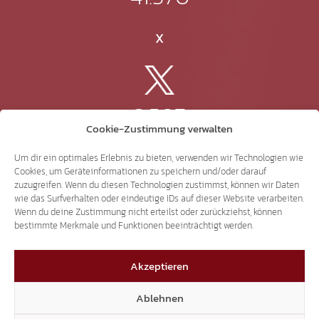
X
3.507
Cookie-Zustimmung verwalten
Threads
Um dir ein optimales Erlebnis zu bieten, verwenden wir Technologien wie
Cookies, um Geräteinformationen zu speichern und/oder darauf
zuzugreifen. Wenn du diesen Technologien zustimmst, können wir Daten
wie das Surfverhalten oder eindeutige IDs auf dieser Website verarbeiten.
Wenn du deine Zustimmung nicht erteilst oder zurückziehst, können
3.401
bestimmte Merkmale und Funktionen beeinträchtigt werden.
Akzeptieren
YouTube
Ablehnen