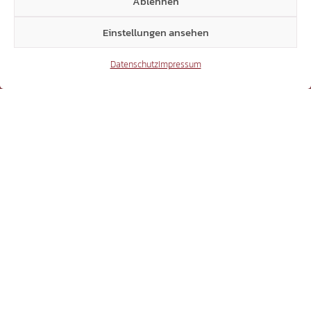
Ablehnen
Einstellungen ansehen
15.306
Datenschutz
Impressum
Beiträge Webseite
16.071