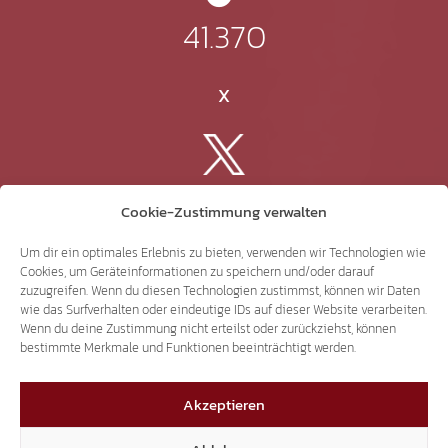
41.370
X
3.507
Cookie-Zustimmung verwalten
Um dir ein optimales Erlebnis zu bieten, verwenden wir Technologien wie
Threads
Cookies, um Geräteinformationen zu speichern und/oder darauf
zuzugreifen. Wenn du diesen Technologien zustimmst, können wir Daten
wie das Surfverhalten oder eindeutige IDs auf dieser Website verarbeiten.
Wenn du deine Zustimmung nicht erteilst oder zurückziehst, können
bestimmte Merkmale und Funktionen beeinträchtigt werden.
3.401
Akzeptieren
YouTube