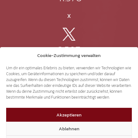
X
3.507
Cookie-Zustimmung verwalten
Threads
Um dir ein optimales Erlebnis zu bieten, verwenden wir Technologien wie
Cookies, um Geräteinformationen zu speichern und/oder darauf
zuzugreifen. Wenn du diesen Technologien zustimmst, können wir Daten
wie das Surfverhalten oder eindeutige IDs auf dieser Website verarbeiten.
Wenn du deine Zustimmung nicht erteilst oder zurückziehst, können
3.401
bestimmte Merkmale und Funktionen beeinträchtigt werden.
Akzeptieren
YouTube
Ablehnen