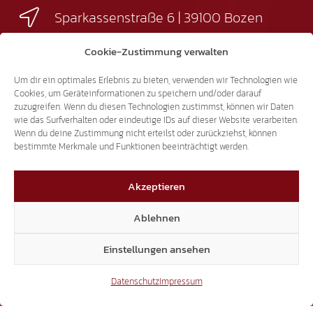
Sparkassenstraße 6 | 39100 Bozen
Sprechstunden nach Vereinbarung
Cookie-Zustimmung verwalten
+39 0471 94 61 70
Um dir ein optimales Erlebnis zu bieten, verwenden wir Technologien wie
landtag@suedtiroler-freiheit.com
Cookies, um Geräteinformationen zu speichern und/oder darauf
zuzugreifen. Wenn du diesen Technologien zustimmst, können wir Daten
wie das Surfverhalten oder eindeutige IDs auf dieser Website verarbeiten.
Wenn du deine Zustimmung nicht erteilst oder zurückziehst, können
Mitglieder
bestimmte Merkmale und Funktionen beeinträchtigt werden.
Akzeptieren
7.018
Ablehnen
Einstellungen ansehen
Facebook
Datenschutz
Impressum